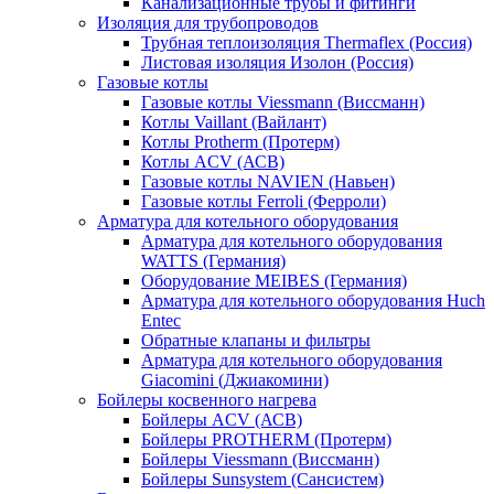
Канализационные трубы и фитинги
Изоляция для трубопроводов
Трубная теплоизоляция Thermaflex (Россия)
Листовая изоляция Изолон (Россия)
Газовые котлы
Газовые котлы Viessmann (Виссманн)
Котлы Vaillant (Вайлант)
Котлы Protherm (Протерм)
Котлы ACV (АСВ)
Газовые котлы NAVIEN (Навьен)
Газовые котлы Ferroli (Ферроли)
Арматура для котельного оборудования
Арматура для котельного оборудования
WATTS (Германия)
Оборудование MEIBES (Германия)
Арматура для котельного оборудования Huch
Entec
Обратные клапаны и фильтры
Арматура для котельного оборудования
Giacomini (Джиакомини)
Бойлеры косвенного нагрева
Бойлеры ACV (АСВ)
Бойлеры PROTHERM (Протерм)
Бойлеры Viessmann (Виссманн)
Бойлеры Sunsystem (Сансистем)