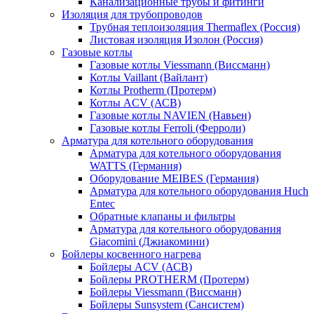
Канализационные трубы и фитинги
Изоляция для трубопроводов
Трубная теплоизоляция Thermaflex (Россия)
Листовая изоляция Изолон (Россия)
Газовые котлы
Газовые котлы Viessmann (Виссманн)
Котлы Vaillant (Вайлант)
Котлы Protherm (Протерм)
Котлы ACV (АСВ)
Газовые котлы NAVIEN (Навьен)
Газовые котлы Ferroli (Ферроли)
Арматура для котельного оборудования
Арматура для котельного оборудования
WATTS (Германия)
Оборудование MEIBES (Германия)
Арматура для котельного оборудования Huch
Entec
Обратные клапаны и фильтры
Арматура для котельного оборудования
Giacomini (Джиакомини)
Бойлеры косвенного нагрева
Бойлеры ACV (АСВ)
Бойлеры PROTHERM (Протерм)
Бойлеры Viessmann (Виссманн)
Бойлеры Sunsystem (Сансистем)