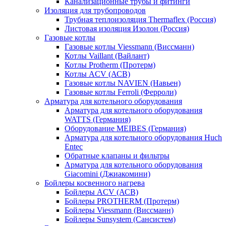
Канализационные трубы и фитинги
Изоляция для трубопроводов
Трубная теплоизоляция Thermaflex (Россия)
Листовая изоляция Изолон (Россия)
Газовые котлы
Газовые котлы Viessmann (Виссманн)
Котлы Vaillant (Вайлант)
Котлы Protherm (Протерм)
Котлы ACV (АСВ)
Газовые котлы NAVIEN (Навьен)
Газовые котлы Ferroli (Ферроли)
Арматура для котельного оборудования
Арматура для котельного оборудования
WATTS (Германия)
Оборудование MEIBES (Германия)
Арматура для котельного оборудования Huch
Entec
Обратные клапаны и фильтры
Арматура для котельного оборудования
Giacomini (Джиакомини)
Бойлеры косвенного нагрева
Бойлеры ACV (АСВ)
Бойлеры PROTHERM (Протерм)
Бойлеры Viessmann (Виссманн)
Бойлеры Sunsystem (Сансистем)