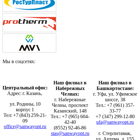
Мы в соцсетях:
Наш филиал в
Наш филиал в
Центральный офис:
Набережных
Башкортостане:
Адрес: г. Казань,
Челнах:
г. Уфа, ул. Уфимское
г. Набережные
шоссе, 38
ул. Родины, 10
Челны, проспект
Тел.: +7 (961) 357-
корпус 1
Казанский, 148
33-77
Тел: +7 (843) 259-21-
Тел.: +7 (965) 604-
+7 (347) 299-12-80
09
42-40
ufa@sanwayopt.ru
office@sanwayopt.ru
(8552) 92-46-86
stas@sanwayopt.ru
г. Стерлитамак,
ул. Артема, д. 155