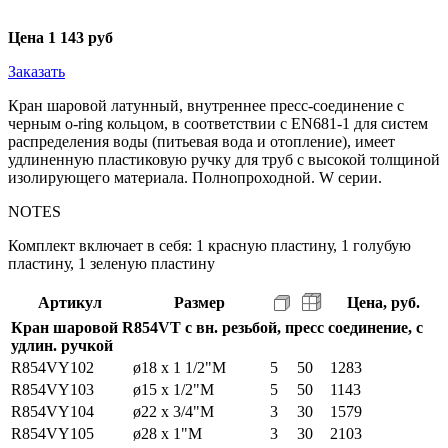
Цена
1 143 руб
Заказать
Кран шаровой латунный, внутреннее пресс-соединение с
черным o-ring кольцом, в соответствии с EN681-1 для систем
распределения воды (питьевая вода и отопление), имеет
удлиненную пластиковую ручку для труб с высокой толщиной
изолирующего материала. Полнопроходной. W серии.
NOTES
Комплект включает в себя: 1 красную пластину, 1 голубую
пластину, 1 зеленую пластину
Артикул
Размер
Цена, руб.
Кран шаровой R854VT с вн. резьбой, пресс соединение, с
удлин. ручкой
R854VY102
ø18 x 1 1/2"M
5
50
1283
R854VY103
ø15 x 1/2"M
5
50
1143
R854VY104
ø22 x 3/4"M
3
30
1579
R854VY105
ø28 x 1"M
3
30
2103