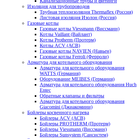
Канализационные трубы и фитинги
Изоляция для трубопроводов
Трубная теплоизоляция Thermaflex (Россия)
Листовая изоляция Изолон (Россия)
Газовые котлы
Газовые котлы Viessmann (Виссманн)
Котлы Vaillant (Вайлант)
Котлы Protherm (Протерм)
Котлы ACV (АСВ)
Газовые котлы NAVIEN (Навьен)
Газовые котлы Ferroli (Ферроли)
Арматура для котельного оборудования
Арматура для котельного оборудования
WATTS (Германия)
Оборудование MEIBES (Германия)
Арматура для котельного оборудования Huch
Entec
Обратные клапаны и фильтры
Арматура для котельного оборудования
Giacomini (Джиакомини)
Бойлеры косвенного нагрева
Бойлеры ACV (АСВ)
Бойлеры PROTHERM (Протерм)
Бойлеры Viessmann (Виссманн)
Бойлеры Sunsystem (Сансистем)