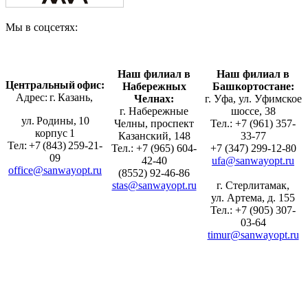
Мы в соцсетях:
Наш филиал в
Наш филиал в
Центральный офис:
Набережных
Башкортостане:
Адрес: г. Казань,
Челнах:
г. Уфа, ул. Уфимское
г. Набережные
шоссе, 38
ул. Родины, 10
Челны, проспект
Тел.: +7 (961) 357-
корпус 1
Казанский, 148
33-77
Тел: +7 (843) 259-21-
Тел.: +7 (965) 604-
+7 (347) 299-12-80
09
42-40
ufa@sanwayopt.ru
office@sanwayopt.ru
(8552) 92-46-86
stas@sanwayopt.ru
г. Стерлитамак,
ул. Артема, д. 155
Тел.: +7 (905) 307-
03-64
timur@sanwayopt.ru