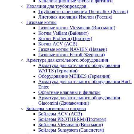
Канализационные трубы и фитинги
Изоляция для трубопроводов
Трубная теплоизоляция Thermaflex (Россия)
Листовая изоляция Изолон (Россия)
Газовые котлы
Газовые котлы Viessmann (Виссманн)
Котлы Vaillant (Вайлант)
Котлы Protherm (Протерм)
Котлы ACV (АСВ)
Газовые котлы NAVIEN (Навьен)
Газовые котлы Ferroli (Ферроли)
Арматура для котельного оборудования
Арматура для котельного оборудования
WATTS (Германия)
Оборудование MEIBES (Германия)
Арматура для котельного оборудования Huch
Entec
Обратные клапаны и фильтры
Арматура для котельного оборудования
Giacomini (Джиакомини)
Бойлеры косвенного нагрева
Бойлеры ACV (АСВ)
Бойлеры PROTHERM (Протерм)
Бойлеры Viessmann (Виссманн)
Бойлеры Sunsystem (Сансистем)