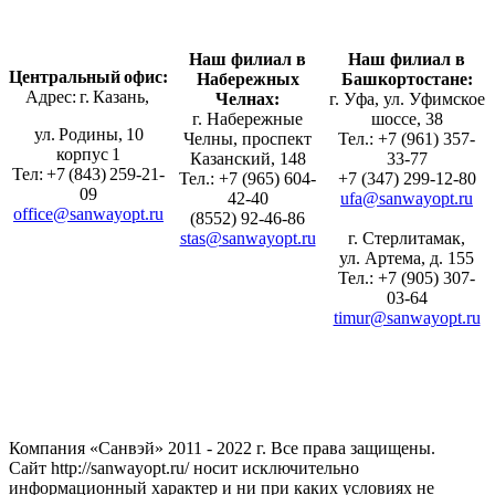
Наш филиал в
Наш филиал в
Центральный офис:
Набережных
Башкортостане:
Адрес: г. Казань,
Челнах:
г. Уфа, ул. Уфимское
г. Набережные
шоссе, 38
ул. Родины, 10
Челны, проспект
Тел.: +7 (961) 357-
корпус 1
Казанский, 148
33-77
Тел: +7 (843) 259-21-
Тел.: +7 (965) 604-
+7 (347) 299-12-80
09
42-40
ufa@sanwayopt.ru
office@sanwayopt.ru
(8552) 92-46-86
stas@sanwayopt.ru
г. Стерлитамак,
ул. Артема, д. 155
Тел.: +7 (905) 307-
03-64
timur@sanwayopt.ru
Компания «Санвэй» 2011 - 2022 г. Все права защищены.
Сайт http://sanwayopt.ru/ носит исключительно
информационный характер и ни при каких условиях не