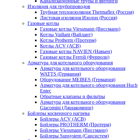
Канализационные трубы и фитинги
Изоляция для трубопроводов
Трубная теплоизоляция Thermaflex (Россия)
Листовая изоляция Изолон (Россия)
Газовые котлы
Газовые котлы Viessmann (Виссманн)
Котлы Vaillant (Вайлант)
Котлы Protherm (Протерм)
Котлы ACV (АСВ)
Газовые котлы NAVIEN (Навьен)
Газовые котлы Ferroli (Ферроли)
Арматура для котельного оборудования
Арматура для котельного оборудования
WATTS (Германия)
Оборудование MEIBES (Германия)
Арматура для котельного оборудования Huch
Entec
Обратные клапаны и фильтры
Арматура для котельного оборудования
Giacomini (Джиакомини)
Бойлеры косвенного нагрева
Бойлеры ACV (АСВ)
Бойлеры PROTHERM (Протерм)
Бойлеры Viessmann (Виссманн)
Бойлеры Sunsystem (Сансистем)