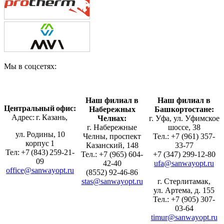
Мы в соцсетях:
Наш филиал в
Наш филиал в
Центральный офис:
Набережных
Башкортостане:
Адрес: г. Казань,
Челнах:
г. Уфа, ул. Уфимское
г. Набережные
шоссе, 38
ул. Родины, 10
Челны, проспект
Тел.: +7 (961) 357-
корпус 1
Казанский, 148
33-77
Тел: +7 (843) 259-21-
Тел.: +7 (965) 604-
+7 (347) 299-12-80
09
42-40
ufa@sanwayopt.ru
office@sanwayopt.ru
(8552) 92-46-86
stas@sanwayopt.ru
г. Стерлитамак,
ул. Артема, д. 155
Тел.: +7 (905) 307-
03-64
timur@sanwayopt.ru