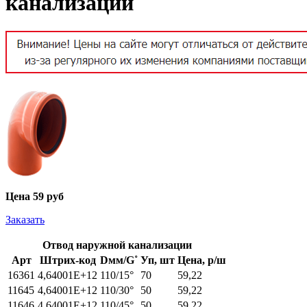
канализации
Цена
59 руб
Заказать
Отвод наружной канализации
Арт
Штрих-код
Dмм/G˚
Уп, шт
Цена, р/ш
16361
4,64001E+12
110/15°
70
59,22
11645
4,64001E+12
110/30°
50
59,22
11646
4,64001E+12
110/45°
50
59,22