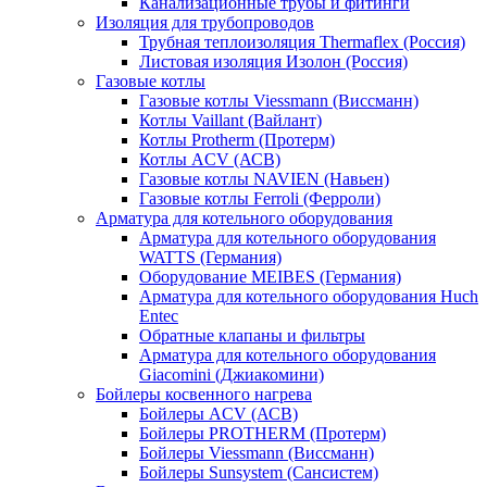
Канализационные трубы и фитинги
Изоляция для трубопроводов
Трубная теплоизоляция Thermaflex (Россия)
Листовая изоляция Изолон (Россия)
Газовые котлы
Газовые котлы Viessmann (Виссманн)
Котлы Vaillant (Вайлант)
Котлы Protherm (Протерм)
Котлы ACV (АСВ)
Газовые котлы NAVIEN (Навьен)
Газовые котлы Ferroli (Ферроли)
Арматура для котельного оборудования
Арматура для котельного оборудования
WATTS (Германия)
Оборудование MEIBES (Германия)
Арматура для котельного оборудования Huch
Entec
Обратные клапаны и фильтры
Арматура для котельного оборудования
Giacomini (Джиакомини)
Бойлеры косвенного нагрева
Бойлеры ACV (АСВ)
Бойлеры PROTHERM (Протерм)
Бойлеры Viessmann (Виссманн)
Бойлеры Sunsystem (Сансистем)