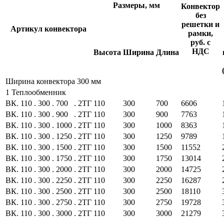
Размеры, мм
Конвектор
без
решетки и
Артикул конвектора
рамки,
руб. с
НДС
Высота
Ширина
Длина
Ширина конвектора 300 мм
1 Теплообменник
ВК.
110
.
300
.
700
.
2ТГ
110
300
700
6606
ВК.
110
.
300
.
900
.
2ТГ
110
300
900
7763
ВК.
110
.
300
.
1000
.
2ТГ
110
300
1000
8363
ВК.
110
.
300
.
1250
.
2ТГ
110
300
1250
9789
ВК.
110
.
300
.
1500
.
2ТГ
110
300
1500
11552
ВК.
110
.
300
.
1750
.
2ТГ
110
300
1750
13014
ВК.
110
.
300
.
2000
.
2ТГ
110
300
2000
14725
ВК.
110
.
300
.
2250
.
2ТГ
110
300
2250
16287
ВК.
110
.
300
.
2500
.
2ТГ
110
300
2500
18110
ВК.
110
.
300
.
2750
.
2ТГ
110
300
2750
19728
ВК.
110
.
300
.
3000
.
2ТГ
110
300
3000
21279