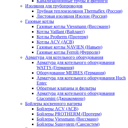
Канализационные трубы и фитинги
Изоляция для трубопроводов
Трубная теплоизоляция Thermaflex (Россия)
Листовая изоляция Изолон (Россия)
Газовые котлы
Газовые котлы Viessmann (Виссманн)
Котлы Vaillant (Вайлант)
Котлы Protherm (Протерм)
Котлы ACV (АСВ)
Газовые котлы NAVIEN (Навьен)
Газовые котлы Ferroli (Ферроли)
Арматура для котельного оборудования
Арматура для котельного оборудования
WATTS (Германия)
Оборудование MEIBES (Германия)
Арматура для котельного оборудования Huch
Entec
Обратные клапаны и фильтры
Арматура для котельного оборудования
Giacomini (Джиакомини)
Бойлеры косвенного нагрева
Бойлеры ACV (АСВ)
Бойлеры PROTHERM (Протерм)
Бойлеры Viessmann (Виссманн)
Бойлеры Sunsystem (Сансистем)