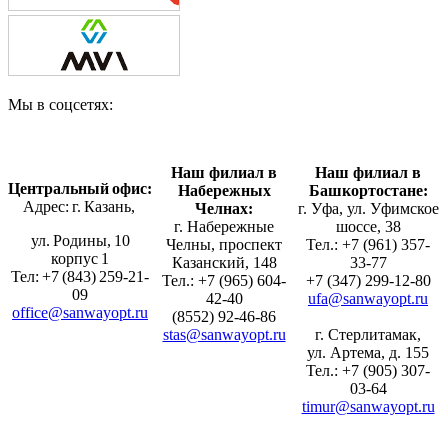
Мы в соцсетях:
Наш филиал в
Наш филиал в
Центральный офис:
Набережных
Башкортостане:
Адрес: г. Казань,
Челнах:
г. Уфа, ул. Уфимское
г. Набережные
шоссе, 38
ул. Родины, 10
Челны, проспект
Тел.: +7 (961) 357-
корпус 1
Казанский, 148
33-77
Тел: +7 (843) 259-21-
Тел.: +7 (965) 604-
+7 (347) 299-12-80
09
42-40
ufa@sanwayopt.ru
office@sanwayopt.ru
(8552) 92-46-86
stas@sanwayopt.ru
г. Стерлитамак,
ул. Артема, д. 155
Тел.: +7 (905) 307-
03-64
timur@sanwayopt.ru