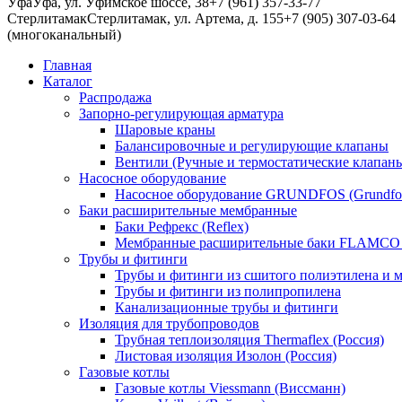
Уфа
Уфа, ул. Уфимское шоссе, 38
+7 (961) 357-33-77
Стерлитамак
Стерлитамак, ул. Артема, д. 155
+7 (905) 307-03-64
(многоканальный)
Главная
Каталог
Распродажа
Запорно-регулирующая арматура
Шаровые краны
Балансировочные и регулирующие клапаны
Вентили (Ручные и термостатические клапаны
Насосное оборудование
Насосное оборудование GRUNDFOS (Grundfo
Баки расширительные мембранные
Баки Рефрекс (Reflex)
Мембранные расширительные баки FLAMCO 
Трубы и фитинги
Трубы и фитинги из сшитого полиэтилена и м
Трубы и фитинги из полипропилена
Канализационные трубы и фитинги
Изоляция для трубопроводов
Трубная теплоизоляция Thermaflex (Россия)
Листовая изоляция Изолон (Россия)
Газовые котлы
Газовые котлы Viessmann (Виссманн)