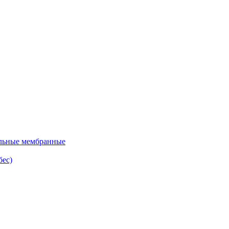
льные мембранные
ес)