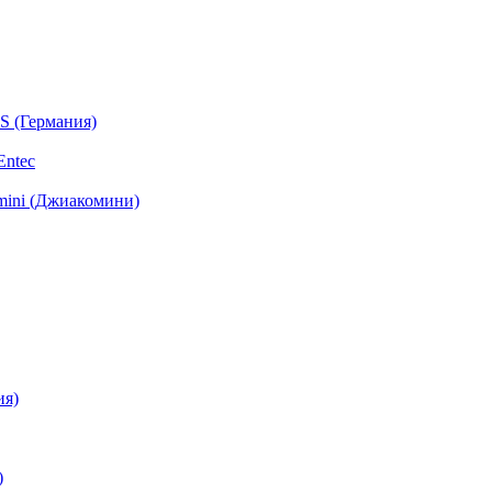
S (Германия)
Entec
mini (Джиакомини)
ия)
)