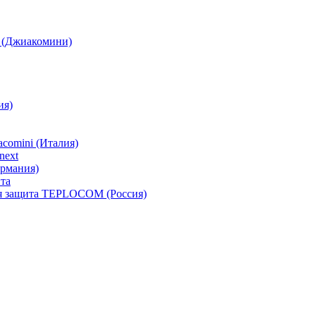
i (Джиакомини)
ия)
comini (Италия)
next
ермания)
та
ая защита TEPLOCOM (Россия)