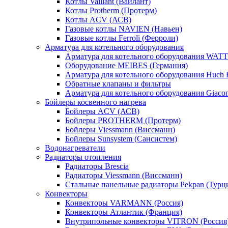
Котлы Vaillant (Вайлант)
Котлы Protherm (Протерм)
Котлы ACV (АСВ)
Газовые котлы NAVIEN (Навьен)
Газовые котлы Ferroli (Ферроли)
Арматура для котельного оборудования
Арматура для котельного оборудования WATT
Оборудование MEIBES (Германия)
Арматура для котельного оборудования Huch 
Обратные клапаны и фильтры
Арматура для котельного оборудования Giaco
Бойлеры косвенного нагрева
Бойлеры ACV (АСВ)
Бойлеры PROTHERM (Протерм)
Бойлеры Viessmann (Виссманн)
Бойлеры Sunsystem (Сансистем)
Водонагреватели
Радиаторы отопления
Радиаторы Brescia
Радиаторы Viessmann (Виссманн)
Стальные панельные радиаторы Pekpan (Турц
Конвекторы
Конвекторы VARMANN (Россия)
Конвекторы Атлантик (Франция)
Внутрипольные конвекторы VITRON (Россия