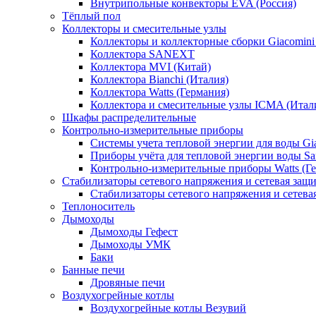
Внутрипольные конвекторы EVA (Россия)
Тёплый пол
Коллекторы и смесительные узлы
Коллекторы и коллекторные сборки Giacomin
Коллектора SANEXT
Коллектора MVI (Китай)
Коллектора Bianchi (Италия)
Коллектора Watts (Германия)
Коллектора и смесительные узлы ICMA (Итал
Шкафы распределительные
Контрольно-измерительные приборы
Системы учета тепловой энергии для воды Gia
Приборы учёта для тепловой энергии воды Sa
Контрольно-измерительные приборы Watts (Г
Стабилизаторы сетевого напряжения и сетевая защи
Стабилизаторы сетевого напряжения и сетев
Теплоноситель
Дымоходы
Дымоходы Гефест
Дымоходы УМК
Баки
Банные печи
Дровяные печи
Воздухогрейные котлы
Воздухогрейные котлы Везувий