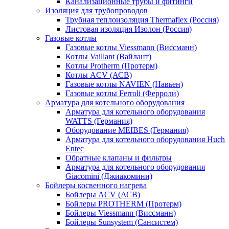
Канализационные трубы и фитинги
Изоляция для трубопроводов
Трубная теплоизоляция Thermaflex (Россия)
Листовая изоляция Изолон (Россия)
Газовые котлы
Газовые котлы Viessmann (Виссманн)
Котлы Vaillant (Вайлант)
Котлы Protherm (Протерм)
Котлы ACV (АСВ)
Газовые котлы NAVIEN (Навьен)
Газовые котлы Ferroli (Ферроли)
Арматура для котельного оборудования
Арматура для котельного оборудования
WATTS (Германия)
Оборудование MEIBES (Германия)
Арматура для котельного оборудования Huch
Entec
Обратные клапаны и фильтры
Арматура для котельного оборудования
Giacomini (Джиакомини)
Бойлеры косвенного нагрева
Бойлеры ACV (АСВ)
Бойлеры PROTHERM (Протерм)
Бойлеры Viessmann (Виссманн)
Бойлеры Sunsystem (Сансистем)