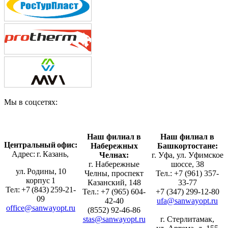
Мы в соцсетях:
Наш филиал в
Наш филиал в
Центральный офис:
Набережных
Башкортостане:
Адрес: г. Казань,
Челнах:
г. Уфа, ул. Уфимское
г. Набережные
шоссе, 38
ул. Родины, 10
Челны, проспект
Тел.: +7 (961) 357-
корпус 1
Казанский, 148
33-77
Тел: +7 (843) 259-21-
Тел.: +7 (965) 604-
+7 (347) 299-12-80
09
42-40
ufa@sanwayopt.ru
office@sanwayopt.ru
(8552) 92-46-86
stas@sanwayopt.ru
г. Стерлитамак,