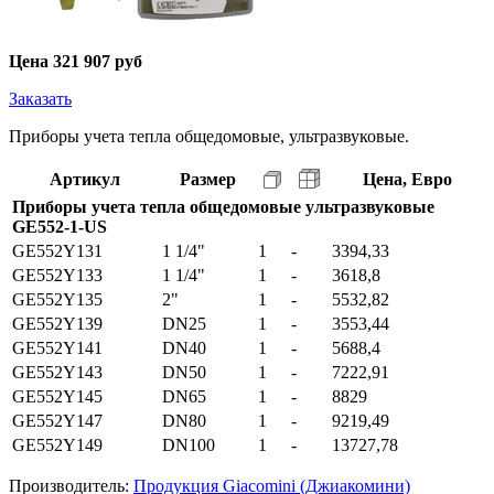
Цена
321 907 руб
Заказать
Приборы учета тепла общедомовые, ультразвуковые.
Артикул
Размер
Цена, Евро
Приборы учета тепла общедомовые ультразвуковые
GE552-1-US
GE552Y131
1 1/4"
1
-
3394,33
GE552Y133
1 1/4"
1
-
3618,8
GE552Y135
2"
1
-
5532,82
GE552Y139
DN25
1
-
3553,44
GE552Y141
DN40
1
-
5688,4
GE552Y143
DN50
1
-
7222,91
GE552Y145
DN65
1
-
8829
GE552Y147
DN80
1
-
9219,49
GE552Y149
DN100
1
-
13727,78
Производитель:
Продукция Giacomini (Джиакомини)