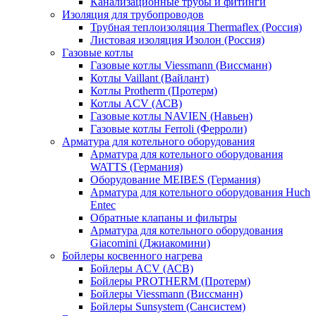
Канализационные трубы и фитинги
Изоляция для трубопроводов
Трубная теплоизоляция Thermaflex (Россия)
Листовая изоляция Изолон (Россия)
Газовые котлы
Газовые котлы Viessmann (Виссманн)
Котлы Vaillant (Вайлант)
Котлы Protherm (Протерм)
Котлы ACV (АСВ)
Газовые котлы NAVIEN (Навьен)
Газовые котлы Ferroli (Ферроли)
Арматура для котельного оборудования
Арматура для котельного оборудования
WATTS (Германия)
Оборудование MEIBES (Германия)
Арматура для котельного оборудования Huch
Entec
Обратные клапаны и фильтры
Арматура для котельного оборудования
Giacomini (Джиакомини)
Бойлеры косвенного нагрева
Бойлеры ACV (АСВ)
Бойлеры PROTHERM (Протерм)
Бойлеры Viessmann (Виссманн)
Бойлеры Sunsystem (Сансистем)