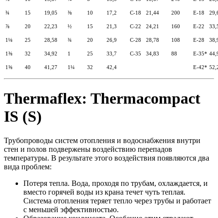
¾
15
19,05
⅜
10
17,2
С-18
21,44
200
Е-18
29,
⅞
20
22,23
½
15
21,3
С-22
24,21
160
E-22
33,
1⅛
25
28,58
¾
20
26,9
С-28
28,78
108
E-28
38,
1⅜
32
34,92
1
25
33,7
С-35
34,83
88
E-35*
44,
1⅝
40
41,27
1¼
32
42,4
E-42*
52,
Thermaflex: Thermacompact
IS (S)
Трубопроводы систем отопления и водоснабжения внутри
стен и полов подвержены воздействию перепадов
температуры. В результате этого воздействия появляются два
вида проблем:
Потеря тепла. Вода, проходя по трубам, охлаждается, и
вместо горячей воды из крана течет чуть теплая.
Система отопления теряет тепло через трубы и работает
с меньшей эффективностью.