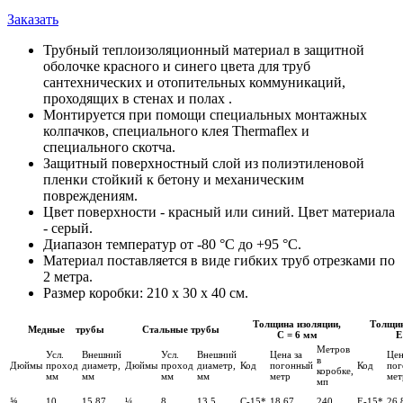
Заказать
Трубный теплоизоляционный материал в защитной
оболочке красного и синего цвета для труб
сантехнических и отопительных коммуникаций,
проходящих в стенах и полах .
Монтируется при помощи специальных монтажных
колпачков, специального клея Thermaflex и
специального скотча.
Защитный поверхностный слой из полиэтиленовой
пленки стойкий к бетону и механическим
повреждениям.
Цвет поверхности - красный или синий. Цвет материала
- серый.
Диапазон температур от -80 °С до +95 °С.
Материал поставляется в виде гибких труб отрезками по
2 метра.
Размер коробки: 210 х 30 х 40 см.
Толщина изоляции,
Толщин
Медные трубы
Стальные трубы
С = 6 мм
Е
Метров
Усл.
Внешний
Усл.
Внешний
Цена за
Цен
в
Дюймы
проход
диаметр,
Дюймы
проход
диаметр,
Код
погонный
Код
пог
коробке,
мм
мм
мм
мм
метр
мет
мп
⅝
10
15,87
¼
8
13,5
С-15*
18,67
240
Е-15*
26,