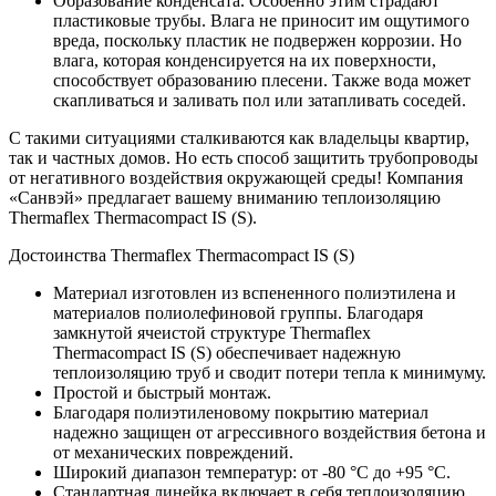
Образование конденсата. Особенно этим страдают
пластиковые трубы. Влага не приносит им ощутимого
вреда, поскольку пластик не подвержен коррозии. Но
влага, которая конденсируется на их поверхности,
способствует образованию плесени. Также вода может
скапливаться и заливать пол или затапливать соседей.
С такими ситуациями сталкиваются как владельцы квартир,
так и частных домов. Но есть способ защитить трубопроводы
от негативного воздействия окружающей среды! Компания
«Санвэй» предлагает вашему вниманию теплоизоляцию
Thermaflex Thermacompact IS (S).
Достоинства Thermaflex Thermacompact IS (S)
Материал изготовлен из вспененного полиэтилена и
материалов полиолефиновой группы. Благодаря
замкнутой ячеистой структуре Thermaflex
Thermacompact IS (S) обеспечивает надежную
теплоизоляцию труб и сводит потери тепла к минимуму.
Простой и быстрый монтаж.
Благодаря полиэтиленовому покрытию материал
надежно защищен от агрессивного воздействия бетона и
от механических повреждений.
Широкий диапазон температур: от -80 °С до +95 °С.
Стандартная линейка включает в себя теплоизоляцию