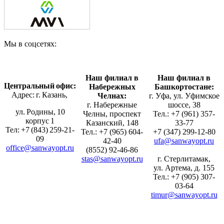
Мы в соцсетях:
Наш филиал в
Наш филиал в
Центральный офис:
Набережных
Башкортостане:
Адрес: г. Казань,
Челнах:
г. Уфа, ул. Уфимское
г. Набережные
шоссе, 38
ул. Родины, 10
Челны, проспект
Тел.: +7 (961) 357-
корпус 1
Казанский, 148
33-77
Тел: +7 (843) 259-21-
Тел.: +7 (965) 604-
+7 (347) 299-12-80
09
42-40
ufa@sanwayopt.ru
office@sanwayopt.ru
(8552) 92-46-86
stas@sanwayopt.ru
г. Стерлитамак,
ул. Артема, д. 155
Тел.: +7 (905) 307-
03-64
timur@sanwayopt.ru