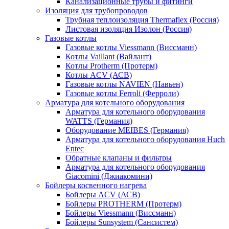
Канализационные трубы и фитинги
Изоляция для трубопроводов
Трубная теплоизоляция Thermaflex (Россия)
Листовая изоляция Изолон (Россия)
Газовые котлы
Газовые котлы Viessmann (Виссманн)
Котлы Vaillant (Вайлант)
Котлы Protherm (Протерм)
Котлы ACV (АСВ)
Газовые котлы NAVIEN (Навьен)
Газовые котлы Ferroli (Ферроли)
Арматура для котельного оборудования
Арматура для котельного оборудования
WATTS (Германия)
Оборудование MEIBES (Германия)
Арматура для котельного оборудования Huch
Entec
Обратные клапаны и фильтры
Арматура для котельного оборудования
Giacomini (Джиакомини)
Бойлеры косвенного нагрева
Бойлеры ACV (АСВ)
Бойлеры PROTHERM (Протерм)
Бойлеры Viessmann (Виссманн)
Бойлеры Sunsystem (Сансистем)