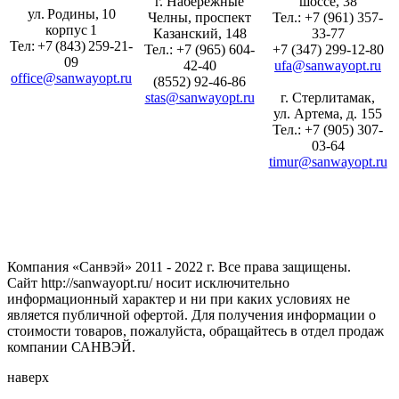
г. Набережные
шоссе, 38
ул. Родины, 10
Челны, проспект
Тел.: +7 (961) 357-
корпус 1
Казанский, 148
33-77
Тел: +7 (843) 259-21-
Тел.: +7 (965) 604-
+7 (347) 299-12-80
09
42-40
ufa@sanwayopt.ru
office@sanwayopt.ru
(8552) 92-46-86
stas@sanwayopt.ru
г. Стерлитамак,
ул. Артема, д. 155
Тел.: +7 (905) 307-
03-64
timur@sanwayopt.ru
Компания «Санвэй» 2011 - 2022 г. Все права защищены.
Сайт http://sanwayopt.ru/ носит исключительно
информационный характер и ни при каких условиях не
является публичной офертой. Для получения информации о
стоимости товаров, пожалуйста, обращайтесь в отдел продаж
компании САНВЭЙ.
наверх