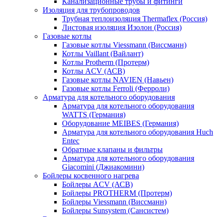
Канализационные трубы и фитинги
Изоляция для трубопроводов
Трубная теплоизоляция Thermaflex (Россия)
Листовая изоляция Изолон (Россия)
Газовые котлы
Газовые котлы Viessmann (Виссманн)
Котлы Vaillant (Вайлант)
Котлы Protherm (Протерм)
Котлы ACV (АСВ)
Газовые котлы NAVIEN (Навьен)
Газовые котлы Ferroli (Ферроли)
Арматура для котельного оборудования
Арматура для котельного оборудования
WATTS (Германия)
Оборудование MEIBES (Германия)
Арматура для котельного оборудования Huch
Entec
Обратные клапаны и фильтры
Арматура для котельного оборудования
Giacomini (Джиакомини)
Бойлеры косвенного нагрева
Бойлеры ACV (АСВ)
Бойлеры PROTHERM (Протерм)
Бойлеры Viessmann (Виссманн)
Бойлеры Sunsystem (Сансистем)