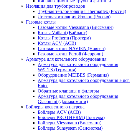
Канализационные трубы и фитинги
Изоляция для трубопроводов
Трубная теплоизоляция Thermaflex (Россия)
Листовая изоляция Изолон (Россия)
Газовые котлы
Газовые котлы Viessmann (Виссманн)
Котлы Vaillant (Вайлант)
Котлы Protherm (Протерм)
Котлы ACV (АСВ)
Газовые котлы NAVIEN (Навьен)
Газовые котлы Ferroli (Ферроли)
Арматура для котельного оборудования
Арматура для котельного оборудования
WATTS (Германия)
Оборудование MEIBES (Германия)
Арматура для котельного оборудования Huch
Entec
Обратные клапаны и фильтры
Арматура для котельного оборудования
Giacomini (Джиакомини)
Бойлеры косвенного нагрева
Бойлеры ACV (АСВ)
Бойлеры PROTHERM (Протерм)
Бойлеры Viessmann (Виссманн)
Бойлеры Sunsystem (Сансистем)