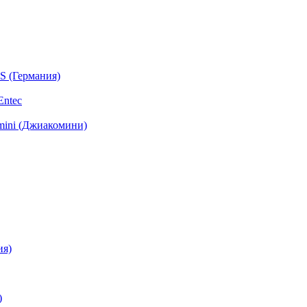
S (Германия)
Entec
mini (Джиакомини)
ия)
)