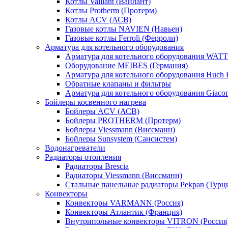
Котлы Vaillant (Вайлант)
Котлы Protherm (Протерм)
Котлы ACV (АСВ)
Газовые котлы NAVIEN (Навьен)
Газовые котлы Ferroli (Ферроли)
Арматура для котельного оборудования
Арматура для котельного оборудования WATT
Оборудование MEIBES (Германия)
Арматура для котельного оборудования Huch 
Обратные клапаны и фильтры
Арматура для котельного оборудования Giaco
Бойлеры косвенного нагрева
Бойлеры ACV (АСВ)
Бойлеры PROTHERM (Протерм)
Бойлеры Viessmann (Виссманн)
Бойлеры Sunsystem (Сансистем)
Водонагреватели
Радиаторы отопления
Радиаторы Brescia
Радиаторы Viessmann (Виссманн)
Стальные панельные радиаторы Pekpan (Турц
Конвекторы
Конвекторы VARMANN (Россия)
Конвекторы Атлантик (Франция)
Внутрипольные конвекторы VITRON (Россия