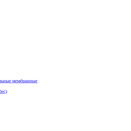
льные мембранные
ес)