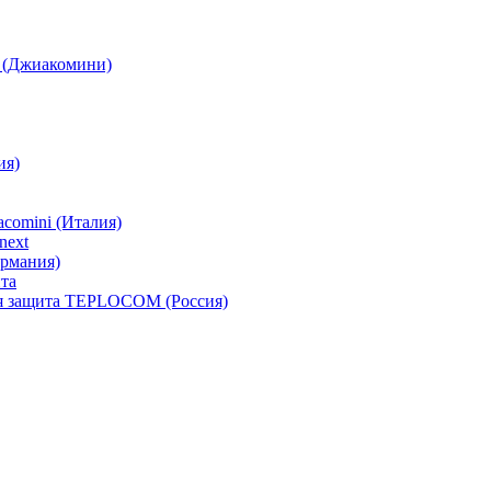
i (Джиакомини)
ия)
comini (Италия)
next
ермания)
та
ая защита TEPLOCOM (Россия)