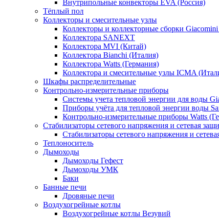
Внутрипольные конвекторы EVA (Россия)
Тёплый пол
Коллекторы и смесительные узлы
Коллекторы и коллекторные сборки Giacomin
Коллектора SANEXT
Коллектора MVI (Китай)
Коллектора Bianchi (Италия)
Коллектора Watts (Германия)
Коллектора и смесительные узлы ICMA (Итал
Шкафы распределительные
Контрольно-измерительные приборы
Системы учета тепловой энергии для воды Gia
Приборы учёта для тепловой энергии воды Sa
Контрольно-измерительные приборы Watts (Г
Стабилизаторы сетевого напряжения и сетевая защи
Стабилизаторы сетевого напряжения и сетев
Теплоноситель
Дымоходы
Дымоходы Гефест
Дымоходы УМК
Баки
Банные печи
Дровяные печи
Воздухогрейные котлы
Воздухогрейные котлы Везувий