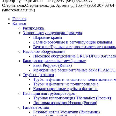
Уфа
Уфа, ул. Уфимское шоссе, 38
+7 (961) 357-33-77
Стерлитамак
Стерлитамак, ул. Артема, д. 155
+7 (905) 307-03-64
(многоканальный)
Главная
Каталог
Распродажа
Запорно-регулирующая арматура
Шаровые краны
Балансировочные и регулирующие клапаны
Вентили (Ручные и термостатические клапаны
Насосное оборудование
Насосное оборудование GRUNDFOS (Grundfo
Баки расширительные мембранные
Баки Рефрекс (Reflex)
Мембранные расширительные баки FLAMCO 
Трубы и фитинги
Трубы и фитинги из сшитого полиэтилена и м
Трубы и фитинги из полипропилена
Канализационные трубы и фитинги
Изоляция для трубопроводов
Трубная теплоизоляция Thermaflex (Россия)
Листовая изоляция Изолон (Россия)
Газовые котлы
Газовые котлы Viessmann (Виссманн)